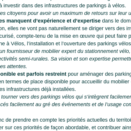
à investir dans des infrastructures de parkings à vélos.
iter les citoyens pour avoir un maximum de retours sur leur 
s manquent d’expérience et d’expertise
dans le dom
çon, elles ne vont pas naturellement se diriger vers des 
curisé, compte-tenu de la mise en œuvre qui peut faire p
e à Vélos, l’installation et l’ouverture des parkings vélo
d’un fournisseur de mobilier expert du stationnement vélo
lectivités semi-rurales. Sa vision et son expertise permettr
es attentes.
nible est parfois restreint
pour aménager des parking
en termes de place disponible pour accueillir du mobilie
s infrastructures déjà installées.
se tourner vers des parkings vélos qui s’intègrent facileme
acés facilement au gré des événements et de l’usage com
onc de prendre en compte les priorités actuelles du terri
r sur ces priorités de façon abordable, et contribuer ains