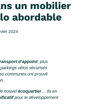
ns un mobilier
lo abordable
nvier 2024
ransport d’appoint
, plus
 parkings vélos sécurisés
tites communes ont prouvé
on.
de nouvel
écoquartier
… Ils en
ficatif
pour le développement