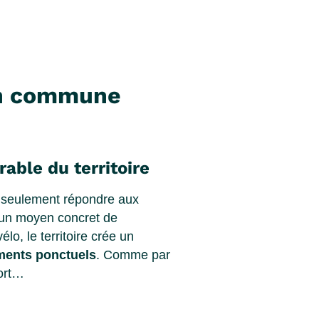
 en commune
able du territoire
s seulement répondre aux
i un moyen concret de
o, le territoire crée un
ments ponctuels
. Comme par
port…