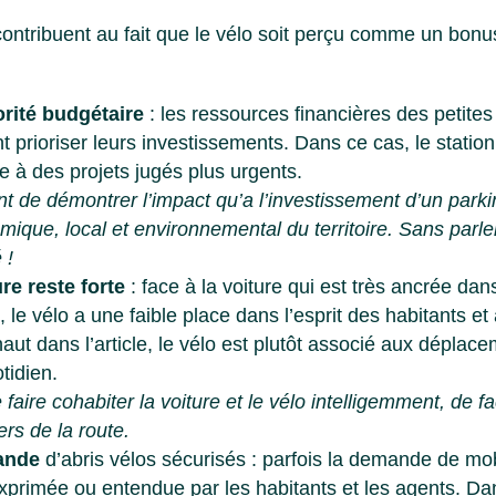
 contribuent au fait que le vélo soit perçu comme un bo
orité budgétaire
: les ressources financières des petit
ent prioriser leurs investissements. Dans ce cas, le stati
ce à des projets jugés plus urgents.
ant de démontrer l’impact qu’a l’investissement d’un
parki
que, local et environnemental du territoire. Sans parl
 !
ure reste forte
: face à la voiture qui est très ancrée dan
le vélo a une faible place dans l’esprit des habitants et 
 dans l’article, le vélo est plutôt associé aux déplacem
tidien.
e faire cohabiter la voiture et le vélo intelligemment, de 
ers de la route.
mande
d’abris vélos sécurisés : parfois la demande de mob
xprimée ou entendue par les habitants et les agents. Dan