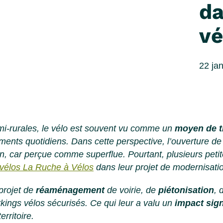
da
vé
22 ja
i-rurales, le vélo est souvent vu comme un
moyen de t
ments quotidiens. Dans cette perspective, l’ouverture de
n, car perçue comme superflue.
Pourtant, plusieurs pe
 vélos La Ruche à Vélos
dans leur projet de modernisati
projet de
réaménagement
de voirie, de
piétonisation
, 
rkings vélos sécurisés. Ce qui leur a valu un
impact signi
rritoire.